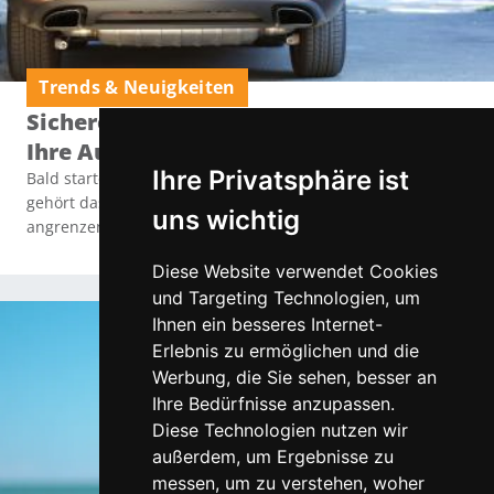
Trends & Neuigkeiten
Sichere Urlaubsfahrt: So entlasten Sie
Ihre Augen auf langen Strecken
Ihre Privatsphäre ist
Bald startet die Urlaubszeit! Für viele Österreicher:innen
gehört das Auto zum beliebtesten Reisemittel, um in
uns wichtig
angrenzende Länder zu fahren.
Diese Website verwendet Cookies
und Targeting Technologien, um
Ihnen ein besseres Internet-
Erlebnis zu ermöglichen und die
Werbung, die Sie sehen, besser an
Ihre Bedürfnisse anzupassen.
Diese Technologien nutzen wir
außerdem, um Ergebnisse zu
messen, um zu verstehen, woher