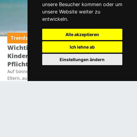
unsere Besucher kommen oder um
unsere Website weiter zu
entwickeln.
Alle akzeptieren
Trends & Neuigkeiten
Wichtiger Sonnenschutz für
Ich lehne ab
Kinderaugen: Warum eine Sonnenbrille
Einstellungen ändern
Pflicht ist
Auf Sonnencreme und Kopfbedeckung achten die meisten
Eltern, auf die Sonnenbrille wird aber oft vergessen.
Top Brillen Marken
aus aller Welt