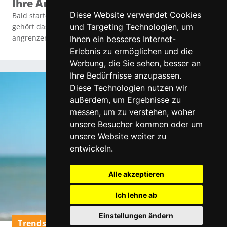
Ihre Augen auf langen Strecken
Diese Website verwendet Cookies
Bald startet die Urlaubszeit! Für viele Österreicher:innen
und Targeting Technologien, um
gehört das Auto zum beliebtesten Reisemittel, um in
angrenzende Länder zu fahren.
Ihnen ein besseres Internet-
Erlebnis zu ermöglichen und die
Werbung, die Sie sehen, besser an
Ihre Bedürfnisse anzupassen.
Diese Technologien nutzen wir
außerdem, um Ergebnisse zu
messen, um zu verstehen, woher
unsere Besucher kommen oder um
unsere Website weiter zu
entwickeln.
Alle akzeptieren
Ich lehne ab
Einstellungen ändern
Trends & Neuigkeiten